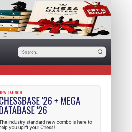
NEW LAUNCH
CHESSBASE '26 + MEGA
DATABASE '26
The industry standard new combo is here to
help you uplift your Chess!