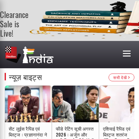
Clearance
Sale is
Live!
Get a FREE
book on
purchasing 2
or more
books. Valid
till 9th Aug.
न्यूज़ बाइट्स
सभी देखें
Shop Books
सेंट लुईस रैपिड एवं
फीडे रेटिंग सूची अगस्त
एशियाई रैपिड एवं
ब्लिट्ज : प्रज्ञानानंदा ने
2026 : अर्जुन और
ब्लिट्ज शतरंज