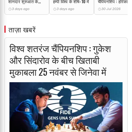
शानदार शुरुआत के
हम्पी विश्व के शीर्ष-10 में
चैंपियनशिप : हरिका
साथ बनाई एकल बढ़त
द्रोणावल्ली ने जीते दो
3 days ago
3 days ago
30 Jul 2026
स्वर्ण पदक
ताज़ा खबरें
विश्व शतरंज चैंपियनशिप : गुकेश
और सिंदारोव के बीच खिताबी
मुकाबला 25 नवंबर से जिनेवा में