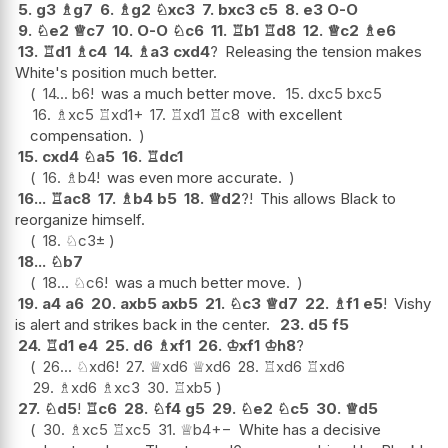
5.
g3
♗
g7
6.
♗
g2
♘
xc3
7.
bxc3
c5
8.
e3
O-O
9.
♘
e2
♕
c7
10.
O-O
♘
c6
11.
♖
b1
♖
d8
12.
♕
c2
♗
e6
13.
♖
d1
♗
c4
14.
♗
a3
cxd4
?
Releasing the tension makes
White's position much better.
14...
b6
!
was a much better move.
15.
dxc5
bxc5
16.
♗
xc5
♖
xd1+
17.
♖
xd1
♖
c8
with excellent
compensation.
15.
cxd4
♘
a5
16.
♖
dc1
16.
♗
b4
!
was even more accurate.
16...
♖
ac8
17.
♗
b4
b5
18.
♕
d2
?!
This allows Black to
reorganize himself.
18.
♘
c3
±
18...
♘
b7
18...
♘
c6
!
was a much better move.
19.
a4
a6
20.
axb5
axb5
21.
♘
c3
♕
d7
22.
♗
f1
e5
!
Vishy
is alert and strikes back in the center.
23.
d5
f5
24.
♖
d1
e4
25.
d6
♗
xf1
26.
♔
xf1
♔
h8
?
26...
♘
xd6
!
27.
♕
xd6
♕
xd6
28.
♖
xd6
♖
xd6
29.
♗
xd6
♗
xc3
30.
♖
xb5
27.
♘
d5
!
♖
c6
28.
♘
f4
g5
29.
♘
e2
♘
c5
30.
♕
d5
30.
♗
xc5
♖
xc5
31.
♕
b4
+−
White has a decisive