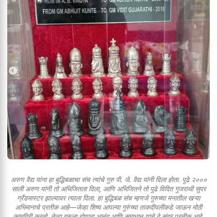
अरुण वैद्य यांना हा बुद्धिबळाचा संच त्यांचे गुरु पी. जे. वैद्य यांनी दिला होता. पुढे २०००
साली अरुण यांनी तो अभिजितला दिला, आणि अभिजितने तो पुढे विदित गुजराथी सुपर
ग्रँडमास्टर झाल्यावर त्याला दिला. हा बुद्धिबळ संच म्हणजे गुरुच्या मनातील खऱ्या
अभिमानाचे प्रतीक आहे—जेव्हा शिष्य आपल्या गुरुंच्या ताकदीपलीकडे जाऊन मोठी
कामगिरी करतो, तेव्हा गुरुला होणारा आनंद आणि समाधान याचे हे सुंदर प्रतीक आहे.