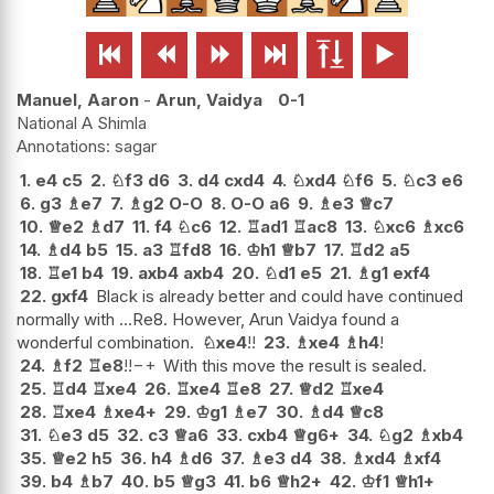






Manuel, Aaron
-
Arun, Vaidya
0-1
National A Shimla
sagar
1.
e4
c5
2.
♘
f3
d6
3.
d4
cxd4
4.
♘
xd4
♘
f6
5.
♘
c3
e6
6.
g3
♗
e7
7.
♗
g2
O-O
8.
O-O
a6
9.
♗
e3
♕
c7
10.
♕
e2
♗
d7
11.
f4
♘
c6
12.
♖
ad1
♖
ac8
13.
♘
xc6
♗
xc6
14.
♗
d4
b5
15.
a3
♖
fd8
16.
♔
h1
♕
b7
17.
♖
d2
a5
18.
♖
e1
b4
19.
axb4
axb4
20.
♘
d1
e5
21.
♗
g1
exf4
22.
gxf4
Black is already better and could have continued
normally with ...Re8. However, Arun Vaidya found a
wonderful combination.
♘
xe4
!!
23.
♗
xe4
♗
h4
!
24.
♗
f2
♖
e8
!!
−+
With this move the result is sealed.
25.
♖
d4
♖
xe4
26.
♖
xe4
♖
e8
27.
♕
d2
♖
xe4
28.
♖
xe4
♗
xe4+
29.
♔
g1
♗
e7
30.
♗
d4
♕
c8
31.
♘
e3
d5
32.
c3
♕
a6
33.
cxb4
♕
g6+
34.
♘
g2
♗
xb4
35.
♕
e2
h5
36.
h4
♗
d6
37.
♗
e3
d4
38.
♗
xd4
♗
xf4
39.
b4
♗
b7
40.
b5
♕
g3
41.
b6
♕
h2+
42.
♔
f1
♕
h1+