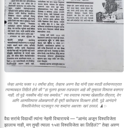
जेव्हा आनंद फक्त १२ वर्षांचा होता, तेव्हाच अरुण वैद्य यांनी एका मराठी वर्तमानपत्रात
त्याच्याबद्दल लिहिले होते की “हा मुलगा इतका तडफदार आहे की तुम्हाला विश्वास बसणार
नाही. तो पुढे नक्कीच मोठं नाव कमावेल.” त्या वयातच त्याच्या खेळातील तीव्रता, वेग
आणि आत्मविश्वास ओळखणारी ही दृष्टी खरोखरच विलक्षण होती. पुढे आनंदाने
विश्वविजेतेपद पटकावून त्या शब्दांना अक्षरशः खरं ठरवलं. ♟️✨
वैद्य सरांचे विद्यार्थी त्यांना नेहमी विचारायचे — “आनंद अजून विश्वविजेता
झालाच नाही, मग तुम्ही त्याला १५वा विश्वविजेता का लिहिलं?” तेव्हा अरुण