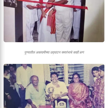
पुण्यातील अकादमीच्या उद्घाटन समारंभाचे काही क्षण