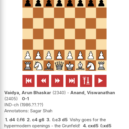






Vaidya, Arun Bhaskar
2340
-
Anand, Viswanathan
2405
0-1
IND-ch
1986.??.??
Sagar Shah
1.
d4
♘
f6
2.
c4
g6
3.
♘
c3
d5
Vishy goes for the
hypermodern openings - the Grunfeld!
4.
cxd5
♘
xd5