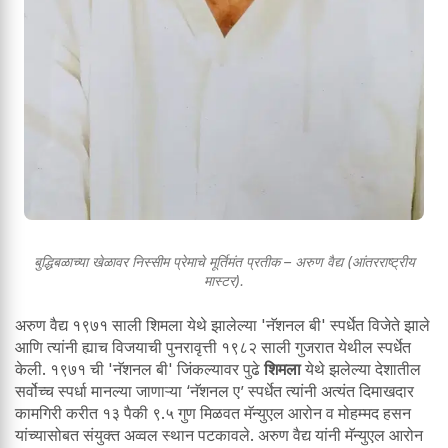
बुद्धिबळाच्या खेळावर निस्सीम प्रेमाचे मूर्तिमंत प्रतीक – अरुण वैद्य (आंतरराष्ट्रीय
मास्टर).
अरुण वैद्य १९७१ साली शिमला येथे झालेल्या 'नॅशनल बी' स्पर्धेत विजेते झाले
आणि त्यांनी ह्याच विजयाची पुनरावृत्ती १९८२ साली गुजरात येथील स्पर्धेत
केली. १९७१ ची 'नॅशनल बी' जिंकल्यावर पुढे
शिमला
येथे झलेल्या देशातील
सर्वोच्च स्पर्धा मानल्या जाणाऱ्या ‘नॅशनल ए’ स्पर्धेत त्यांनी अत्यंत दिमाखदार
कामगिरी करीत १३ पैकी ९.५ गुण मिळवत मॅन्युएल आरोन व मोहम्मद हसन
यांच्यासोबत संयुक्त अव्वल स्थान पटकावले. अरुण वैद्य यांनी मॅन्युएल आरोन