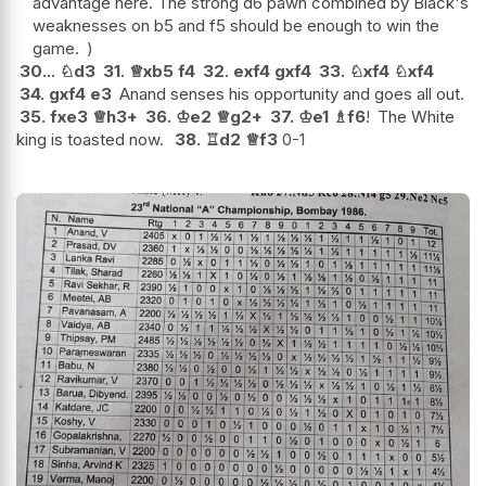
advantage here. The strong d6 pawn combined by Black's
weaknesses on b5 and f5 should be enough to win the
game.
30...
♘
d3
31.
♕
xb5
f4
32.
exf4
gxf4
33.
♘
xf4
♘
xf4
34.
gxf4
e3
Anand senses his opportunity and goes all out.
35.
fxe3
♕
h3+
36.
♔
e2
♕
g2+
37.
♔
e1
♗
f6
!
The White
king is toasted now.
38.
♖
d2
♕
f3
0-1