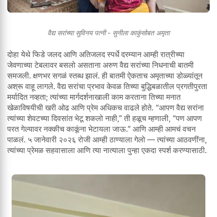
वैद्य सरांच्या सुविनय पत्नी - सुनीला काकुंसोबत अमृता
दोहा येथे फिडे जलद आणि अतिजलद स्पर्धे दरम्यान आम्ही रात्रीच्या
जेवणाच्या टेबलावर बसलो असताना अरुण वैद्य सरांच्या निधनाची बातमी
समजली. क्षणभर सगळं स्तब्ध झालं. ही बातमी ऐकताच अमृताच्या डोळ्यांतून
अश्रू वाहू लागले. वैद्य सरांचा प्रभाव केवळ तिच्या बुद्धिबळातील प्रगतीपुरता
मर्यादित नव्हता; त्यांच्या मार्गदर्शनाखाली काम करताना तिच्या मनात
खेळाविषयीची खरी ओढ आणि प्रेम अधिकच वाढले होते. “आपण वैद्य सरांना
त्यांच्या शेवटच्या दिवसांत भेटू शकलो नाही,” ती हळूच म्हणाली, “पण आपण
परत गेल्यावर नक्कीच काकूंना भेटायला जाऊ.” आणि आम्ही आमचं वचन
पाळलं. ५ जानेवारी २०२६ रोजी आम्ही ठाण्याला गेलो — त्यांच्या आठवणींना,
त्यांच्या प्रेमळ सहवासाला आणि त्या नात्याला पुन्हा एकदा स्पर्श करण्यासाठी.