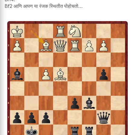
Bf2 आणि आपण या रंजक स्थितीत पोहोचतो…