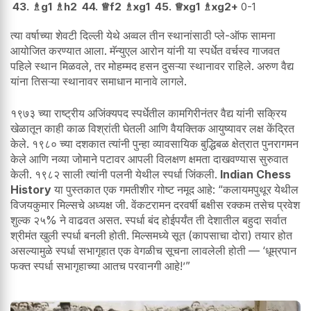
43.
♗
g1
♗
h2
44.
♕
f2
♗
xg1
45.
♕
xg1
♗
xg2+
0-1
त्या वर्षाच्या शेवटी दिल्ली येथे अव्वल तीन स्थानांसाठी प्ले-ऑफ सामना
आयोजित करण्यात आला. मॅन्युएल आरोन यांनी या स्पर्धेत वर्चस्व गाजवत
पहिले स्थान मिळवले, तर मोहम्मद हसन दुसऱ्या स्थानावर राहिले. अरुण वैद्य
यांना तिसऱ्या स्थानावर समाधान मानावे लागले.
१९७३ च्या राष्ट्रीय अजिंक्यपद स्पर्धेतील कामगिरीनंतर वैद्य यांनी सक्रिय
खेळातून काही काळ विश्रांती घेतली आणि वैयक्तिक आयुष्यावर लक्ष केंद्रित
केले. १९८० च्या दशकात त्यांनी पुन्हा व्यावसायिक बुद्धिबळ क्षेत्रात पुनरागमन
केले आणि नव्या जोमाने पटावर आपली विलक्षण क्षमता दाखवण्यास सुरुवात
केली. १९८२ साली त्यांनी पलनी येथील स्पर्धा जिंकली.
Indian Chess
History
या पुस्तकात एक गमतीशीर गोष्ट नमूद आहे: “कलायमपुथूर येथील
विजयकुमार मिल्सचे अध्यक्ष जी. वेंकटरामन दरवर्षी बक्षीस रक्कम तसेच प्रवेश
शुल्क २५% ने वाढवत असत. स्पर्धा बंद होईपर्यंत ती देशातील बहुदा सर्वात
श्रीमंत खुली स्पर्धा बनली होती. मिल्समध्ये सूत (कापसाचा दोरा) तयार होत
असल्यामुळे स्पर्धा सभागृहात एक वेगळीच सूचना लावलेली होती — ‘धूम्रपान
फक्त स्पर्धा सभागृहाच्या आतच परवानगी आहे!’”