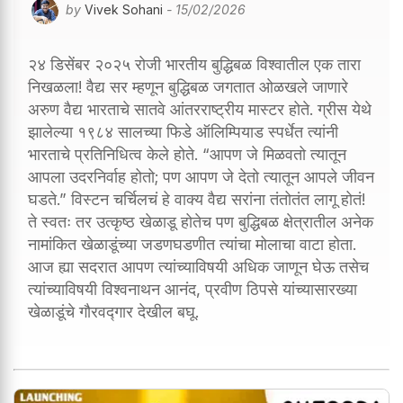
by
Vivek Sohani
- 15/02/2026
२४ डिसेंबर २०२५ रोजी भारतीय बुद्धिबळ विश्वातील एक तारा
निखळला! वैद्य सर म्हणून बुद्धिबळ जगतात ओळखले जाणारे
अरुण वैद्य भारताचे सातवे आंतरराष्ट्रीय मास्टर होते. ग्रीस येथे
झालेल्या १९८४ सालच्या फिडे ऑलिम्पियाड स्पर्धेत त्यांनी
भारताचे प्रतिनिधित्व केले होते. “आपण जे मिळवतो त्यातून
आपला उदरनिर्वाह होतो; पण आपण जे देतो त्यातून आपले जीवन
घडते.” विस्टन चर्चिलचं हे वाक्य वैद्य सरांना तंतोतंत लागू होतं!
ते स्वतः तर उत्कृष्ठ खेळाडू होतेच पण बुद्धिबळ क्षेत्रातील अनेक
नामांकित खेळाडूंच्या जडणघडणीत त्यांचा मोलाचा वाटा होता.
आज ह्या सदरात आपण त्यांच्याविषयी अधिक जाणून घेऊ तसेच
त्यांच्याविषयी विश्वनाथन आनंद, प्रवीण ठिपसे यांच्यासारख्या
खेळाडूंचे गौरवद्गार देखील बघू.