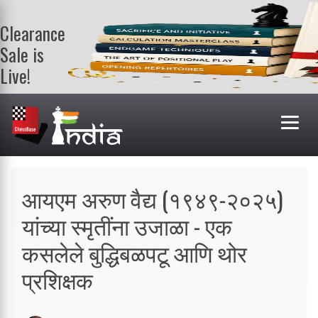
Clearance
Sale is
Live!
Get a FREE
book on
purchasing 2
or more
books. Valid
till 9th Aug.
Shop Books
आयएम अरुण वैद्य (१९४९-२०२५)
यांच्या स्मृतींना उजाळा - एक
कसलेले बुद्धिबळपटू आणि थोर
प्रशिक्षक