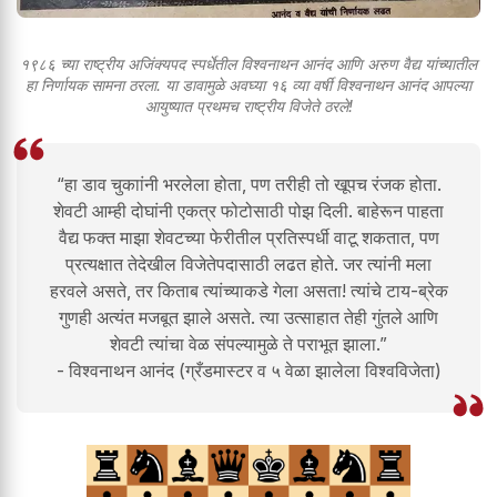
१९८६ च्या राष्ट्रीय अजिंक्यपद स्पर्धेतील विश्वनाथन आनंद आणि अरुण वैद्य यांच्यातील
हा निर्णायक सामना ठरला. या डावामुळे अवघ्या १६ व्या वर्षी विश्वनाथन आनंद आपल्या
आयुष्यात प्रथमच राष्ट्रीय विजेते ठरले!
“हा डाव चुकाांनी भरलेला होता, पण तरीही तो खूपच रंजक होता.
शेवटी आम्ही दोघांनी एकत्र फोटोसाठी पोझ दिली. बाहेरून पाहता
वैद्य फक्त माझा शेवटच्या फेरीतील प्रतिस्पर्धी वाटू शकतात, पण
प्रत्यक्षात तेदेखील विजेतेपदासाठी लढत होते. जर त्यांनी मला
हरवले असते, तर किताब त्यांच्याकडे गेला असता! त्यांचे टाय-ब्रेक
गुणही अत्यंत मजबूत झाले असते. त्या उत्साहात तेही गुंतले आणि
शेवटी त्यांचा वेळ संपल्यामुळे ते पराभूत झाला.”
- विश्वनाथन आनंद (ग्रँडमास्टर व ५ वेळा झालेला विश्वविजेता)