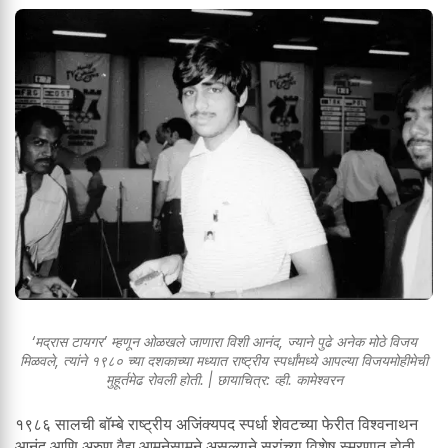
‘मद्रास टायगर’ म्हणून ओळखले जाणारा विशी आनंद, ज्याने पुढे अनेक मोठे विजय
मिळवले, त्यांने १९८० च्या दशकाच्या मध्यात राष्ट्रीय स्पर्धांमध्ये आपल्या विजयमोहीमेची
मुहूर्तमेढ रोवली होती. | छायाचित्र: व्ही. कामेश्वरन
१९८६ सालची बॉम्बे राष्ट्रीय अजिंक्यपद स्पर्धा शेवटच्या फेरीत विश्वनाथन
आनंद आणि अरुण वैद्य आमनेसामने असल्याने सरांच्या विशेष स्मरणात होती.