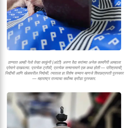
ठाण्यात आम्ही गेलो तेव्हा काकूंनी (आंटी) अरुण वैद्य सरांच्या अनेक कामगिरी आम्हाला
प्रेमाने दाखवल्या. प्रत्येक ट्रॉफी, प्रत्येक सन्मानामागे एक कथा होती — परिश्रमाची,
जिद्दीची आणि खेळावरील निष्ठेची. त्यातला हा विशेष सन्मान म्हणजे शिवछत्रपती पुरस्कार
— महाराष्ट्र राज्याचा सर्वोच्च क्रीडा पुरस्कार.