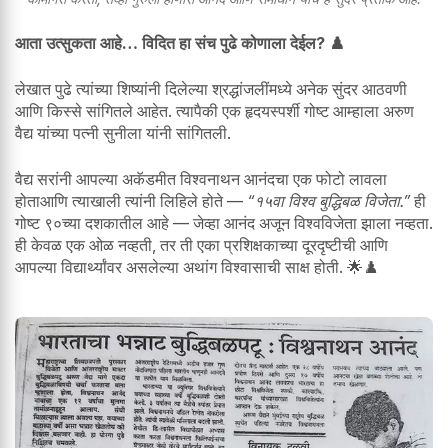
आता उत्सुकता आहे… विदित हा संच पुढे कोणाला देईल? ♟️
लेखात पुढे त्यांच्या शिष्यांनी दिलेल्या श्रद्धांजलींमध्ये अनेक सुंदर आठवणी
आणि किस्से सांगितले आहेत. त्यापैकी एक हृदयस्पर्शी गोष्ट आम्हाला अरुण
वैद्य यांच्या पत्नी सुनीला यांनी सांगितली.
वैद्य सरांनी आपल्या अकॅडमीत विश्वनाथन आनंदचा एक फोटो लावला
होताआणि त्याखाली त्यांनी लिहिले होते —
“१५वा विश्व बुद्धिबळ विजेता.”
ही
गोष्ट ९०च्या दशकातील आहे — जेव्हा आनंद अजून विश्वविजेता झाला नव्हता.
ही केवळ एक ओळ नव्हती, तर ती एका प्रशिक्षकाच्या दूरदृष्टीची आणि
आपल्या विद्यार्थ्यांवर असलेल्या अथांग विश्वासाची साक्ष होती. 🌟♟️