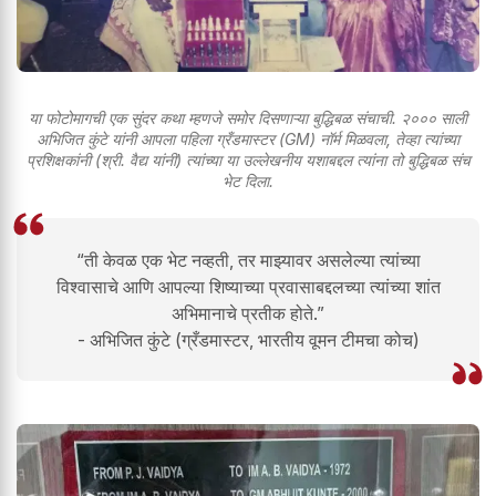
या फोटोमागची एक सुंदर कथा म्हणजे समोर दिसणाऱ्या बुद्धिबळ संचाची. २००० साली
अभिजित कुंटे यांनी आपला पहिला ग्रँडमास्टर (GM) नॉर्म मिळवला, तेव्हा त्यांच्या
प्रशिक्षकांनी (श्री. वैद्य यांनी) त्यांच्या या उल्लेखनीय यशाबद्दल त्यांना तो बुद्धिबळ संच
भेट दिला.
“ती केवळ एक भेट नव्हती, तर माझ्यावर असलेल्या त्यांच्या
विश्वासाचे आणि आपल्या शिष्याच्या प्रवासाबद्दलच्या त्यांच्या शांत
अभिमानाचे प्रतीक होते.”
- अभिजित कुंटे (ग्रँडमास्टर, भारतीय वूमन टीमचा कोच)