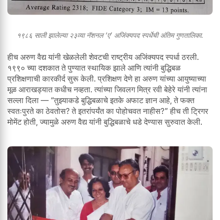
१९८६ साली झालेल्या २३व्या नॅशनल ‘ए’ अजिंक्यपद स्पर्धेची अंतिम गुणतालिका.
हीच अरुण वैद्य यांनी खेळलेली शेवटची राष्ट्रीय अजिंक्यपद स्पर्धा ठरली.
१९९० च्या दशकात ते पुण्यात स्थायिक झाले आणि त्यांनी बुद्धिबळ
प्रशिक्षणाची कारकीर्द सुरू केली. प्रशिक्षण देणे हा अरुण यांच्या आयुष्याच्या
मूळ आराखड्यात कधीच नव्हता. त्यांच्या जिवलग मित्र रवी बेहेरे यांनी त्यांना
सल्ला दिला — “तुझ्याकडे बुद्धिबळाचे इतके अफाट ज्ञान आहे, ते फक्त
स्वतःपुरते का ठेवतोस? ते इतरांपर्यंत का पोहोचवत नाहीस?” हीच ती ट्रिगर
मोमेंट होती, ज्यामुळे अरुण वैद्य यांनी बुद्धिबळाचे धडे देण्यास सुरुवात केली.