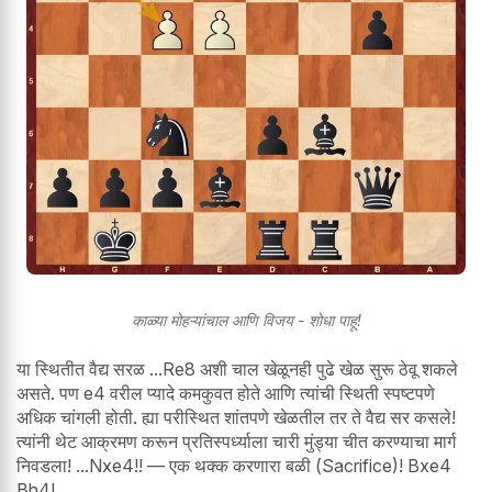
काळ्या मोहऱ्यांचाल आणि विजय - शोधा पाहू!
या स्थितीत वैद्य सरळ ...Re8 अशी चाल खेळूनही पुढे खेळ सुरू ठेवू शकले
असते. पण e4 वरील प्यादे कमकुवत होते आणि त्यांची स्थिती स्पष्टपणे
अधिक चांगली होती. ह्या परीस्थित शांतपणे खेळतील तर ते वैद्य सर कसले!
त्यांनी थेट आक्रमण करून प्रतिस्पर्ध्याला चारी मुंड्या चीत करण्याचा मार्ग
निवडला! ...Nxe4!! — एक थक्क करणारा बळी (Sacrifice)! Bxe4
Bh4!