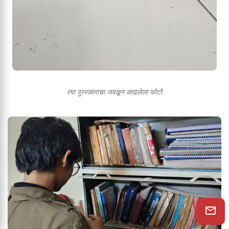
त्या पुरस्काराचा जवळून काढलेला फोटो