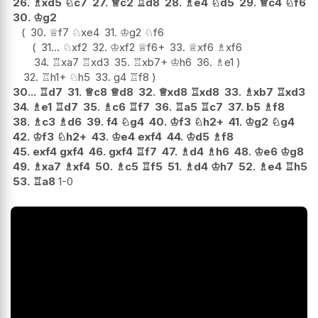
26.
♗
xd5
♘
c7
27.
♕
c2
♖
d8
28.
♗
e4
♘
d5
29.
♕
c4
♘
f6
30.
♔
g2
30.
♕
f7
♘
xe4
31.
♔
g2
♘
f6
31...
♘
xf2
32.
♔
xf2
♕
f6+
33.
♕
xf6
♗
xf6
34.
♖
xa7
♖
xd3
35.
♖
xb7+
♔
h6
36.
♗
e1
32.
♖
h1+
♘
h5
33.
g4
♖
f8
30...
♖
d7
31.
♕
c8
♕
d8
32.
♕
xd8
♖
xd8
33.
♗
xb7
♖
xd3
34.
♗
e1
♖
d7
35.
♗
c6
♖
f7
36.
♖
a5
♖
c7
37.
b5
♗
f8
38.
♗
c3
♗
d6
39.
f4
♘
g4
40.
♔
f3
♘
h2+
41.
♔
g2
♘
g4
42.
♔
f3
♘
h2+
43.
♔
e4
exf4
44.
♔
d5
♗
f8
45.
exf4
gxf4
46.
gxf4
♖
f7
47.
♗
d4
♗
h6
48.
♔
e6
♔
g8
49.
♗
xa7
♗
xf4
50.
♗
c5
♖
f5
51.
♗
d4
♔
h7
52.
♗
e4
♖
h5
53.
♖
a8
1-0