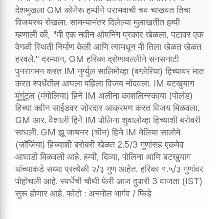
देशमुखला GM कोनेरू हम्पीने पराभवाची चव चाखवत तिचा
विजयरथ रोखला. सामन्यानंतर दिलेल्या मुलाखतीत हम्पी
म्हणाली की, "मी एक नवीन ओपनिंग प्रकार खेळला, पटावर एक
वेगळी स्थिती निर्माण केली आणि त्यामधून मी तिला खेळत खेळत
हरवले." दरम्यान, GM हरिका द्रोणावल्लीने सनसनाटी
पुनरागमन करत IM नुर्ग्युल सालिमोव्हा (बग्लेरिया) हिच्यावर मात
करत स्पर्धेतील आपला पहिला विजय नोंदवला. IM बटखुयाग
मुंगुंटूल (मंगोलिया) हिने IM अलीना काशलिन्स्काया (पोलंड)
हिच्या क्वीन साईडवर जोरदार आक्रमण करत विजय मिळवला.
GM आर. वैशाली हिने IM पोलिना शुवालोव्हा हिच्याशी बरोबरी
साधली. GM झू जायनर (चीन) हिने IM मेलिया सालोमे
(जॉर्जिया) हिच्याशी बरोबरी खेळत 2.5/3 गुणांसह एकमेव
आघाडी मिळवली आहे. हम्पी, दिव्या, पोलिना आणि बटखुयाग
यांच्याकडे सध्या प्रत्येकी २/३ गुण आहेत. हरिका १.५/३ गुणांवर
पोहोचली आहे. स्पर्धेची चौथी फेरी आज दुपारी 3 वाजता (IST)
सुरू होणार आहे. फोटो : अनमोल भार्गव / फिडे