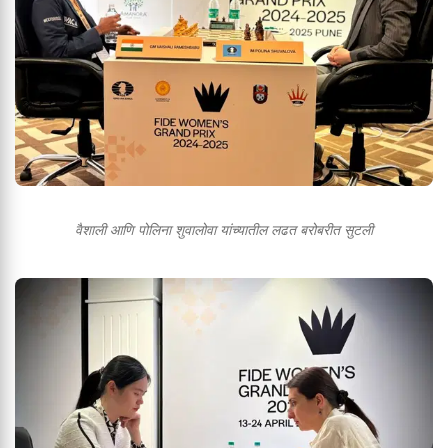
वैशाली आणि पोलिना शुवालोवा यांच्यातील लढत बरोबरीत सुटली