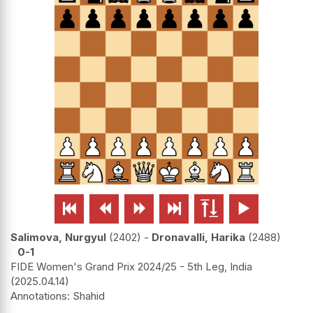






Salimova, Nurgyul
2402
-
Dronavalli, Harika
2488
0-1
FIDE Women's Grand Prix 2024/25 - 5th Leg, India
2025.04.14
Shahid