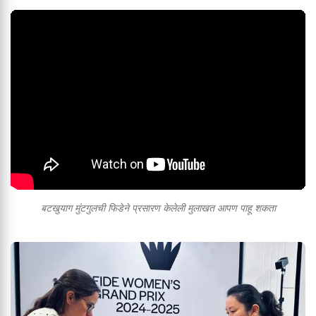
बटखुयाग मुंटगुलची फिडेने प्रसारण केलेली मुलाखत आपण पाहू शकता