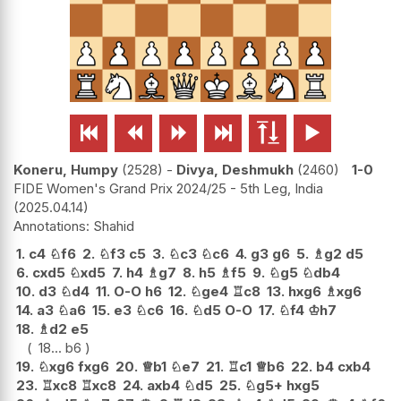






Koneru, Humpy
2528
-
Divya, Deshmukh
2460
1-0
FIDE Women's Grand Prix 2024/25 - 5th Leg, India
2025.04.14
Shahid
1.
c4
♘
f6
2.
♘
f3
c5
3.
♘
c3
♘
c6
4.
g3
g6
5.
♗
g2
d5
6.
cxd5
♘
xd5
7.
h4
♗
g7
8.
h5
♗
f5
9.
♘
g5
♘
db4
10.
d3
♘
d4
11.
O-O
h6
12.
♘
ge4
♖
c8
13.
hxg6
♗
xg6
14.
a3
♘
a6
15.
e3
♘
c6
16.
♘
d5
O-O
17.
♘
f4
♔
h7
18.
♗
d2
e5
18...
b6
19.
♘
xg6
fxg6
20.
♕
b1
♘
e7
21.
♖
c1
♕
b6
22.
b4
cxb4
23.
♖
xc8
♖
xc8
24.
axb4
♘
d5
25.
♘
g5+
hxg5