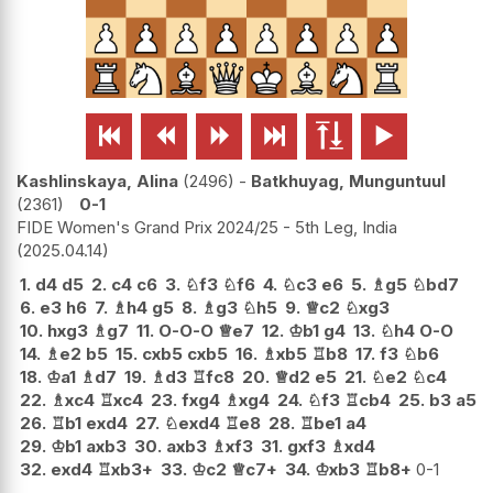






Kashlinskaya, Alina
2496
-
Batkhuyag, Munguntuul
2361
0-1
FIDE Women's Grand Prix 2024/25 - 5th Leg, India
2025.04.14
1.
d4
d5
2.
c4
c6
3.
♘
f3
♘
f6
4.
♘
c3
e6
5.
♗
g5
♘
bd7
6.
e3
h6
7.
♗
h4
g5
8.
♗
g3
♘
h5
9.
♕
c2
♘
xg3
10.
hxg3
♗
g7
11.
O-O-O
♕
e7
12.
♔
b1
g4
13.
♘
h4
O-O
14.
♗
e2
b5
15.
cxb5
cxb5
16.
♗
xb5
♖
b8
17.
f3
♘
b6
18.
♔
a1
♗
d7
19.
♗
d3
♖
fc8
20.
♕
d2
e5
21.
♘
e2
♘
c4
22.
♗
xc4
♖
xc4
23.
fxg4
♗
xg4
24.
♘
f3
♖
cb4
25.
b3
a5
26.
♖
b1
exd4
27.
♘
exd4
♖
e8
28.
♖
be1
a4
29.
♔
b1
axb3
30.
axb3
♗
xf3
31.
gxf3
♗
xd4
32.
exd4
♖
xb3+
33.
♔
c2
♕
c7+
34.
♔
xb3
♖
b8+
0-1