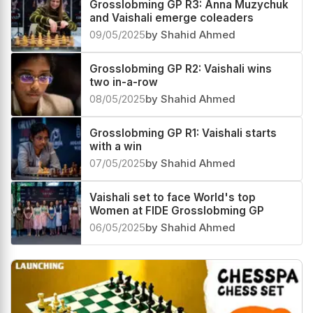
Grosslobming GP R3: Anna Muzychuk
and Vaishali emerge coleaders
09/05/2025
by Shahid Ahmed
Grosslobming GP R2: Vaishali wins
two in-a-row
08/05/2025
by Shahid Ahmed
Grosslobming GP R1: Vaishali starts
with a win
07/05/2025
by Shahid Ahmed
Vaishali set to face World's top
Women at FIDE Grosslobming GP
06/05/2025
by Shahid Ahmed