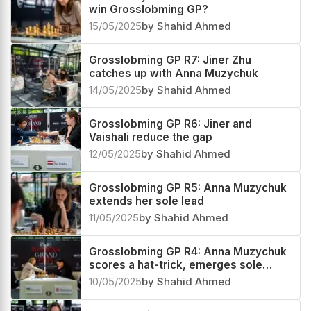
win Grosslobming GP?
15/05/2025
by Shahid Ahmed
Grosslobming GP R7: Jiner Zhu
catches up with Anna Muzychuk
14/05/2025
by Shahid Ahmed
Grosslobming GP R6: Jiner and
Vaishali reduce the gap
12/05/2025
by Shahid Ahmed
Grosslobming GP R5: Anna Muzychuk
extends her sole lead
11/05/2025
by Shahid Ahmed
Grosslobming GP R4: Anna Muzychuk
scores a hat-trick, emerges sole
leader
10/05/2025
by Shahid Ahmed