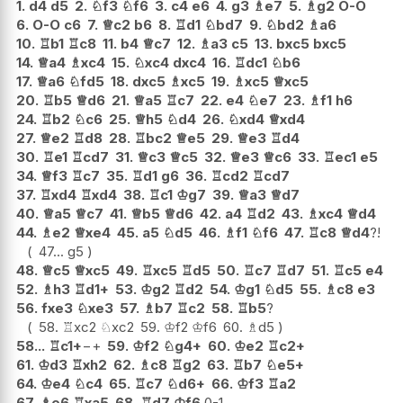
1.
d4
d5
2.
♘
f3
♘
f6
3.
c4
e6
4.
g3
♗
e7
5.
♗
g2
O-O
6.
O-O
c6
7.
♕
c2
b6
8.
♖
d1
♘
bd7
9.
♘
bd2
♗
a6
10.
♖
b1
♖
c8
11.
b4
♕
c7
12.
♗
a3
c5
13.
bxc5
bxc5
14.
♕
a4
♗
xc4
15.
♘
xc4
dxc4
16.
♖
dc1
♘
b6
17.
♕
a6
♘
fd5
18.
dxc5
♗
xc5
19.
♗
xc5
♕
xc5
20.
♖
b5
♕
d6
21.
♕
a5
♖
c7
22.
e4
♘
e7
23.
♗
f1
h6
24.
♖
b2
♘
c6
25.
♕
h5
♘
d4
26.
♘
xd4
♕
xd4
27.
♕
e2
♖
d8
28.
♖
bc2
♕
e5
29.
♕
e3
♖
d4
30.
♖
e1
♖
cd7
31.
♕
c3
♕
c5
32.
♕
e3
♕
c6
33.
♖
ec1
e5
34.
♕
f3
♖
c7
35.
♖
d1
g6
36.
♖
cd2
♖
cd7
37.
♖
xd4
♖
xd4
38.
♖
c1
♔
g7
39.
♕
a3
♕
d7
40.
♕
a5
♕
c7
41.
♕
b5
♕
d6
42.
a4
♖
d2
43.
♗
xc4
♕
d4
44.
♗
e2
♕
xe4
45.
a5
♘
d5
46.
♗
f1
♘
f6
47.
♖
c8
♕
d4
?!
47...
g5
48.
♕
c5
♕
xc5
49.
♖
xc5
♖
d5
50.
♖
c7
♖
d7
51.
♖
c5
e4
52.
♗
h3
♖
d1+
53.
♔
g2
♖
d2
54.
♔
g1
♘
d5
55.
♗
c8
e3
56.
fxe3
♘
xe3
57.
♗
b7
♖
c2
58.
♖
b5
?
58.
♖
xc2
♘
xc2
59.
♔
f2
♔
f6
60.
♗
d5
58...
♖
c1+
−+
59.
♔
f2
♘
g4+
60.
♔
e2
♖
c2+
61.
♔
d3
♖
xh2
62.
♗
c8
♖
g2
63.
♖
b7
♘
e5+
64.
♔
e4
♘
c4
65.
♖
c7
♘
d6+
66.
♔
f3
♖
a2
67.
♗
e6
♖
xa5
68.
♖
d7
♔
f6
0-1