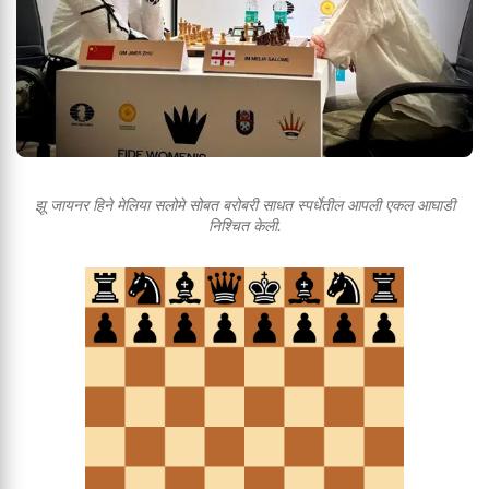
झू जायनर हिने मेलिया सलोमे सोबत बरोबरी साधत स्पर्धेतील आपली एकल आघाडी
निश्चित केली.