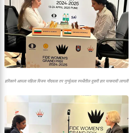
हरिकाने आपला पहिला विजय नोंदवला तर नुर्ग्युलला स्पर्धेतील दुसरी हार पत्करावी लागली