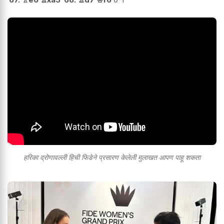
हरिका द्रोणावल्ली हिची फिडेने प्रसारण केलेली मुलाखत आपण पाहू शकता