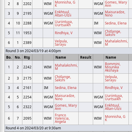
Monnisha, G
Gomes, Mary
2
8
2202
WIM
WGM
K
Ann
Enkhtuul,
Maisuradze,
3
9
2195
WGM
WGM
Altan-Ulzii
Nino
Uuriintuya,
4
10
2288
WGM
IM
Sedina, Elena
Uurtsaikh
Chitlange,
5
11
1953
Rindhiya, V
WIM
Sakshi
Velpula,
Mahalakshmi,
6
1
2389
WIM
Sarayu
M
Round 3 on 2024/03/19 at 4:00pm
Bo.
No.
Rtg
Name
Result
Name
Bommini,
Mahalakshmi,
1
2
2242
WIM
WIM
Mounika
M
Akshaya
Chitlange,
Velpula,
2
3
2175
WIM
Sakshi
Sarayu
3
4
2161
IM
Sedina, Elena
Rindhiya, V
Maisuradze,
Uuriintuya,
4
5
2254
WGM
WGM
Nino
Uurtsaikh
Gomes, Mary
Enkhtuul,
5
6
2322
WGM
WGM
Ann
Altan-Ulzii
Franco
Monnisha, G
6
7
2095
WIM
Valencia,
WIM
K
Angela
Round 4 on 2024/03/20 at 9:30am