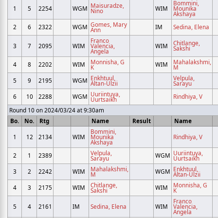
Bommini,
Maisuradze,
1
5
2254
WGM
WIM
Mounika
Nino
Akshaya
Gomes, Mary
2
6
2322
WGM
IM
Sedina, Elena
Ann
Franco
Chitlange,
3
7
2095
WIM
Valencia,
WIM
Sakshi
Angela
Monnisha, G
Mahalakshmi,
4
8
2202
WIM
WIM
K
M
Enkhtuul,
Velpula,
5
9
2195
WGM
Altan-Ulzii
Sarayu
Uuriintuya,
6
10
2288
WGM
Rindhiya, V
Uurtsaikh
Round 10 on 2024/03/24 at 9:30am
Bo.
No.
Rtg
Name
Result
Name
Bommini,
1
12
2134
WIM
Mounika
Rindhiya, V
Akshaya
Velpula,
Uuriintuya,
2
1
2389
WGM
Sarayu
Uurtsaikh
Mahalakshmi,
Enkhtuul,
3
2
2242
WIM
WGM
M
Altan-Ulzii
Chitlange,
Monnisha, G
4
3
2175
WIM
WIM
Sakshi
K
Franco
5
4
2161
IM
Sedina, Elena
WIM
Valencia,
Angela