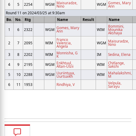
Maisuradze,
Gomes, Mary
6
5
2254
WGM
WGM
Nino
Ann
Round 11 on 2024/03/25 at 9:30am
Bo.
No.
Rtg
Name
Result
Name
Bommini,
Gomes, Mary
1
6
2322
WGM
WIM
Mounika
Ann
Akshaya
Franco
Maisuradze,
2
7
2095
WIM
Valencia,
WGM
Nino
Angela
Monnisha, G
3
8
2202
WIM
IM
Sedina, Elena
K
Enkhtuul,
Chitlange,
4
9
2195
WGM
WIM
Altan-Ulzii
Sakshi
Uuriintuya,
Mahalakshmi,
5
10
2288
WGM
WIM
Uurtsaikh
M
Velpula,
6
11
1953
Rindhiya, V
Sarayu