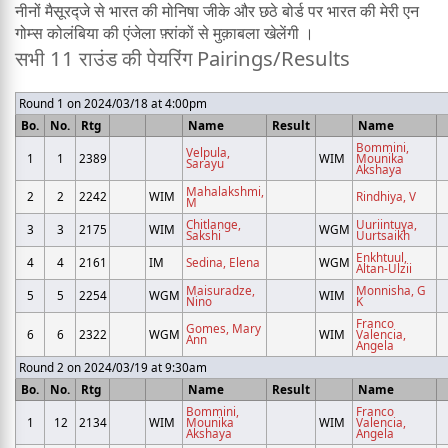
नीनों मैसूरद्जे से भारत की मोनिषा जीके और छठे बोर्ड पर भारत की मेरी एन
गोम्स कोलंबिया की एंजेला फ़्रांकों से मुक़ाबला खेलेंगी ।
सभी 11 राउंड की पेयरिंग Pairings/Results
Round 1 on 2024/03/18 at 4:00pm
Bo.
No.
Rtg
Name
Result
Name
Bommini,
Velpula,
1
1
2389
WIM
Mounika
Sarayu
Akshaya
Mahalakshmi,
2
2
2242
WIM
Rindhiya, V
M
Chitlange,
Uuriintuya,
3
3
2175
WIM
WGM
Sakshi
Uurtsaikh
Enkhtuul,
4
4
2161
IM
Sedina, Elena
WGM
Altan-Ulzii
Maisuradze,
Monnisha, G
5
5
2254
WGM
WIM
Nino
K
Franco
Gomes, Mary
6
6
2322
WGM
WIM
Valencia,
Ann
Angela
Round 2 on 2024/03/19 at 9:30am
Bo.
No.
Rtg
Name
Result
Name
Bommini,
Franco
1
12
2134
WIM
Mounika
WIM
Valencia,
Akshaya
Angela