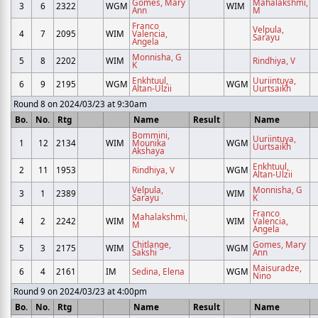
Gomes, Mary
Mahalakshmi,
3
6
2322
WGM
WIM
Ann
M
Franco
Velpula,
4
7
2095
WIM
Valencia,
Sarayu
Angela
Monnisha, G
5
8
2202
WIM
Rindhiya, V
K
Enkhtuul,
Uuriintuya,
6
9
2195
WGM
WGM
Altan-Ulzii
Uurtsaikh
Round 8 on 2024/03/23 at 9:30am
Bo.
No.
Rtg
Name
Result
Name
Bommini,
Uuriintuya,
1
12
2134
WIM
Mounika
WGM
Uurtsaikh
Akshaya
Enkhtuul,
2
11
1953
Rindhiya, V
WGM
Altan-Ulzii
Velpula,
Monnisha, G
3
1
2389
WIM
Sarayu
K
Franco
Mahalakshmi,
4
2
2242
WIM
WIM
Valencia,
M
Angela
Chitlange,
Gomes, Mary
5
3
2175
WIM
WGM
Sakshi
Ann
Maisuradze,
6
4
2161
IM
Sedina, Elena
WGM
Nino
Round 9 on 2024/03/23 at 4:00pm
Bo.
No.
Rtg
Name
Result
Name