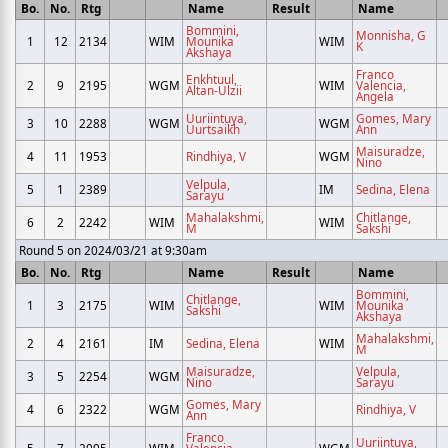
Bo.
No.
Rtg
Name
Result
Name
Bommini,
Monnisha, G
1
12
2134
WIM
Mounika
WIM
K
Akshaya
Franco
Enkhtuul,
2
9
2195
WGM
WIM
Valencia,
Altan-Ulzii
Angela
Uuriintuya,
Gomes, Mary
3
10
2288
WGM
WGM
Uurtsaikh
Ann
Maisuradze,
4
11
1953
Rindhiya, V
WGM
Nino
Velpula,
5
1
2389
IM
Sedina, Elena
Sarayu
Mahalakshmi,
Chitlange,
6
2
2242
WIM
WIM
M
Sakshi
Round 5 on 2024/03/21 at 9:30am
Bo.
No.
Rtg
Name
Result
Name
Bommini,
Chitlange,
1
3
2175
WIM
WIM
Mounika
Sakshi
Akshaya
Mahalakshmi,
2
4
2161
IM
Sedina, Elena
WIM
M
Maisuradze,
Velpula,
3
5
2254
WGM
Nino
Sarayu
Gomes, Mary
4
6
2322
WGM
Rindhiya, V
Ann
Franco
Uuriintuya,