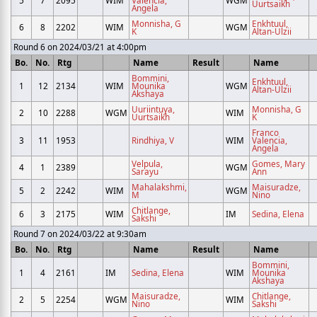
5
7
2095
WIM
Valencia,
WGM
Uurtsaikh
Angela
Monnisha, G
Enkhtuul,
6
8
2202
WIM
WGM
K
Altan-Ulzii
Round 6 on 2024/03/21 at 4:00pm
Bo.
No.
Rtg
Name
Result
Name
Bommini,
Enkhtuul,
1
12
2134
WIM
Mounika
WGM
Altan-Ulzii
Akshaya
Uuriintuya,
Monnisha, G
2
10
2288
WGM
WIM
Uurtsaikh
K
Franco
3
11
1953
Rindhiya, V
WIM
Valencia,
Angela
Velpula,
Gomes, Mary
4
1
2389
WGM
Sarayu
Ann
Mahalakshmi,
Maisuradze,
5
2
2242
WIM
WGM
M
Nino
Chitlange,
6
3
2175
WIM
IM
Sedina, Elena
Sakshi
Round 7 on 2024/03/22 at 9:30am
Bo.
No.
Rtg
Name
Result
Name
Bommini,
1
4
2161
IM
Sedina, Elena
WIM
Mounika
Akshaya
Maisuradze,
Chitlange,
2
5
2254
WGM
WIM
Nino
Sakshi