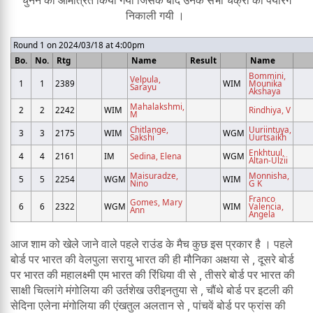
चुनने को आमंत्रित किया गया जिसके बाद उनके सभी चक्रो की पेयरिंग
निकाली गयी ।
Round 1 on 2024/03/18 at 4:00pm
Bo.
No.
Rtg
Name
Result
Name
Bommini,
Velpula,
1
1
2389
WIM
Mounika
Sarayu
Akshaya
Mahalakshmi,
2
2
2242
WIM
Rindhiya, V
M
Chitlange,
Uuriintuya,
3
3
2175
WIM
WGM
Sakshi
Uurtsaikh
Enkhtuul,
4
4
2161
IM
Sedina, Elena
WGM
Altan-Ulzii
Maisuradze,
Monnisha,
5
5
2254
WGM
WIM
Nino
G K
Franco
Gomes, Mary
6
6
2322
WGM
WIM
Valencia,
Ann
Angela
आज शाम को खेले जाने वाले पहले राउंड के मैच कुछ इस प्रकार है । पहले
बोर्ड पर भारत की वेलपुला सरायु भारत की ही मौनिका अक्षया से , दूसरे बोर्ड
पर भारत की महालक्ष्मी एम भारत की रिंधिया वी से , तीसरे बोर्ड पर भारत की
साक्षी चित्लांगे मंगोलिया की उर्तशेख उरीइनतुया से , चौंथे बोर्ड पर इटली की
सेदिना एलेना मंगोलिया की एंखतुल अलतान से , पांचवें बोर्ड पर फ्रांस की