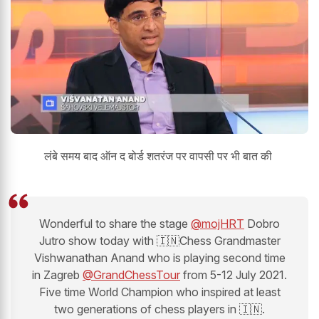
लंबे समय बाद ऑन द बोर्ड शतरंज पर वापसी पर भी बात की
Wonderful to share the stage ⁦
@mojHRT
⁩ Dobro
Jutro show today with 🇮🇳Chess Grandmaster
Vishwanathan Anand who is playing second time
in Zagreb ⁦
@GrandChessTour
⁩ from 5-12 July 2021.
Five time World Champion who inspired at least
two generations of chess players in 🇮🇳.