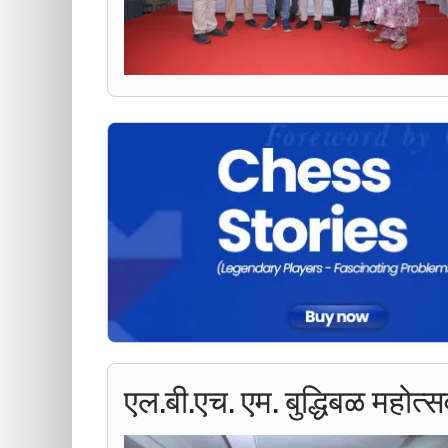
एल.बी.एच. एम. बुद्धिबळ महोत्स