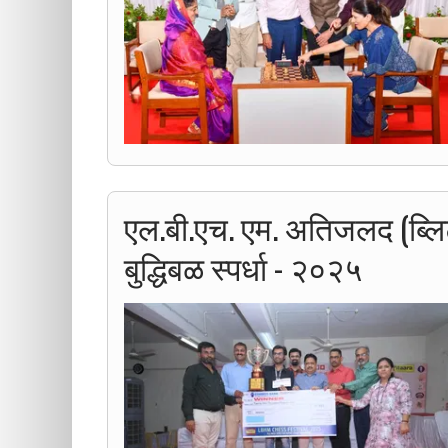
एल.बी.एच. एम. अतिजलद (ब्लिट
बुद्धिबळ स्पर्धा - २०२५