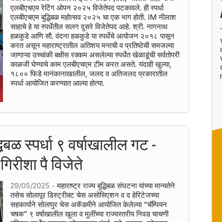
एलबीएचएम रेटिंग ओपन २०२५ विजेतेपद पटकावले. ही स्पर्धा
एलबीएचएम बुद्धिबळ महोत्सव २०२५ चा एक भाग होती. IM नीलाश
साहाचे हे या स्पर्धेतील सलग दुसरे विजेतेपद आहे. श्री. नागनाथ
हळकुडे आणि सौ. वंदना हळकुडे या स्पर्धेचे आयोजन २०१८ पासून
करत असून महाराष्ट्रातील अतिशय मनाची व प्रतिष्ठेची समजल्या
जाणाऱ्या उच्चांकी बक्षीस रक्कम असलेल्या स्पर्धेत खेळाडूंची सर्वतोपरी
काळजी घेण्याचे काम एलबीएचएम टीम करत असते. यंदाही खुल्या,
१८०० फिडे मानंकानाखालील, जलद व अतिजलद प्रकारातील
स्पर्धा आयोजित करण्यात आल्या होत्या.
धिबळ स्पर्धा ९ वर्षाखालील गट -
 गिरीशा पै विजेते
29/05/2025 -
महाराष्ट्र राज्य बुद्धिबळ संघटना यांच्या मान्यतेने
तसेच सोलापूर डिस्ट्रीक्ट चेस असोसिएशन व द हेरिटेजच्या
सहकार्याने सोलापुर चेस अकॅडमीने आयोजित केलेल्या “चॅम्पियन
चषक” ९ वर्षाखालील खुला व मुलींच्या राज्यस्तरीय निवड चाचणी