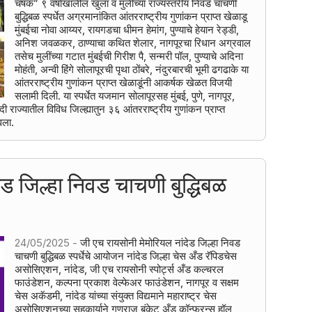
चषक” ९ वर्षाखालील खुला व मुलींच्या राज्यस्तरीय निवड चाचणी
बुद्धिबळ स्पर्धेत अग्रमानांकित आंतरराष्ट्रीय गुणांकन प्राप्त खेळाडू
मुंबईचा नोवा आय्यर, रायगडचा धीमन हेमांग, पुण्याचे हेयान रेड्डी,
अनिश जवळकर, ठाण्याचा कथित शेलार, नागपूरचा रिधान अग्रवाल
तसेच मुलींच्या गटात मुंबईची गिरीश पै, सन्मरी पॉल, पुण्याचे अदिना
मोहंती, अन्वी हिंगे सोलापूरची पृथा ठोंबरे, नंदुरबारची भूमी ढगढाके या
आंतरराष्ट्रीय गुणांकन प्राप्त खेळाडूंनी आकर्षक खेळत विजयी
सलामी दिली. या स्पर्धेत यजमान सोलापूरसह मुंबई, पुणे, नागपूर,
राज्यातील विविध जिल्ह्यातुन ३६ आंतरराष्ट्रीय गुणांकन प्राप्त
वला.
ेड जिल्हा निवड चाचणी बुद्धिबळ
24/05/2025 -
जी एच रायसोनी मेमोरियल नांदेड जिल्हा निवड
चाचणी बुद्धिबळ स्पर्धेचे आयोजन नांदेड जिल्हा चेस अँड रॅपिडचेस
असोसिएशन, नांदेड, जी एच रायसोनी स्पोर्ट्स अँड कल्चरल
फाउंडेशन, कल्पना प्रकाश वेल्फेअर फाउंडेशन, नागपूर व सक्षम
चेस अकॅडमी, नांदेड यांच्या संयुक्त विद्यमाने महाराष्ट्र चेस
असोसिएशनच्या सहकार्याने गणराज बंकेट अँड कॉन्फरन्स हॉल