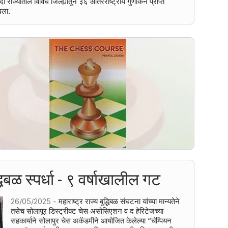
राज्यातील विविध जिल्ह्यातुन ३६ आंतरराष्ट्रीय गुणांकन प्राप्त
वला.
धिबळ स्पर्धा - ९ वर्षाखालील गट
26/05/2025 -
महाराष्ट्र राज्य बुद्धिबळ संघटना यांच्या मान्यतेने
तसेच सोलापूर डिस्ट्रीक्ट चेस असोसिएशन व द हेरिटेजच्या
सहकार्याने सोलापुर चेस अकॅडमीने आयोजित केलेल्या “चॅम्पियन