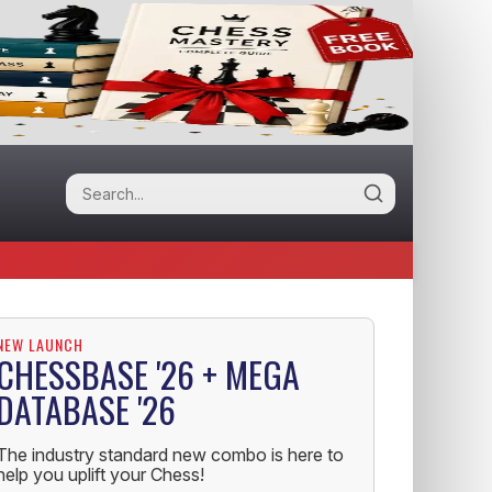
NEW LAUNCH
CHESSBASE '26 + MEGA
DATABASE '26
The industry standard new combo is here to
help you uplift your Chess!