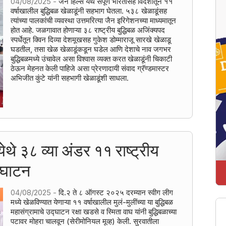
04/08/2025 -
जैन हिल्स येथे संपूर्ण भारतासह विदेशातून ११
वर्षाखालील बुद्धिबळ खेळाडूंनी सहभाग घेतला. ५३८ खेळाडूंसह
त्यांच्या पालकांची व्यवस्था उत्तमरित्या जैन इरिगेशनच्या माध्यमातून
होत आहे. जळगावात होणाऱ्या ३८ राष्ट्रीय बुद्धिबळ अजिंक्यपद
स्पर्धेतून क्विन दिव्या देशमूखसह गुकेश डोम्माराजू सारखे खेळाडू
घडतील, तसा खेळ खेळाडूंकडून घडेल आणि देशाचे नाव जगभर
बुद्धिबळमध्ये उंचावेल असा विश्वास व्यक्त करत खेळाडूंनी चिकाटी
ठेऊन मेहनत केली पाहिजे असा प्रेरणादायी संवाद ग्रॅण्डमास्टर
अभिजीत कुंटे यांनी सहभागी खेळाडूंशी साधला.
ेथे ३८ व्या अंडर ११ राष्ट्रीय
द्घाटन
04/08/2025 -
दि.२ ते ८ ऑगस्ट २०२५ दरम्यान स्वीग लीग
मध्ये खेळविण्यात येणाऱ्या ११ वर्षाखालील मुलं-मुलींच्या या बुद्धिबळ
महासंग्रामाचे उद्घाटन रक्षा खडसे व स्मिता वाघ यांनी बुद्धिबळाच्या
पटावर मोहरा चालवून (सेरीमोनियल मूव्ह) केली. सुरवातीला