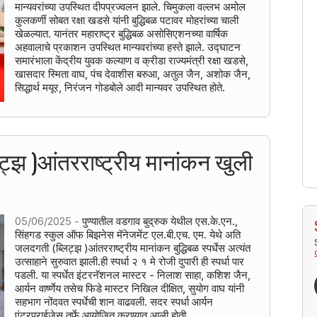
मान्यवरांच्या उपस्थित दीपप्रज्वलन झाले. चिमुकला वल्लभ अमोल
कुलकर्णी सोबत रक्षा खडसे यांनी बुद्धिबळ पटावर मोहरांच्या चाली
खेळल्यात. यानंतर महाराष्ट्र बुद्धिबळ असोसिएशनच्या वार्षिक
अहवालाचे प्रकाशन उपस्थित मान्यवरांच्या हस्ते झाले. उद्घाटन
समारंभाला केंद्रीय युवक कल्याण व क्रीडा राज्यमंत्री रक्षा खडसे,
खासदार स्मिता वाघ, पंच देवाशीस बरुआ, अतुल जैन, अशोक जैन,
सिद्धार्थ मयूर, निरंजन गोडबोले आदी मान्यवर उपस्थित होते.
्झ )आंतरराष्ट्रीय मानांकन खुली
05/06/2025 -
पुण्यातील वडगाव बुद्रुक येथील एस.के.एन.,
सिंहगड स्कुल ऑफ बिझनेस मॅनेजमेंट एल.बी.एच. एम. येथे अति
जलदगती (ब्लिट्झ )आंतरराष्ट्रीय मानांकन बुद्धिबळ स्पर्धेस अत्यंत
उत्साहाने सुरुवात झाली.ही स्पर्धा २ १ मे रोजी दुपारी ही स्पर्धा पार
पडली. या स्पर्धेत इंटरनॅशनल मास्टर - निलाश साहा, कशिश जैन,
आर्यन वार्ष्णेय तसेच फिडे मास्टर निखिल दीक्षित, सुयोग वाघ यांनी
सहभाग नोंदवत स्पर्धेची शान वाढवली. सदर स्पर्धा आर्यन
एंटरप्राईजेस तर्फे आयोजित करण्यात आली होती.