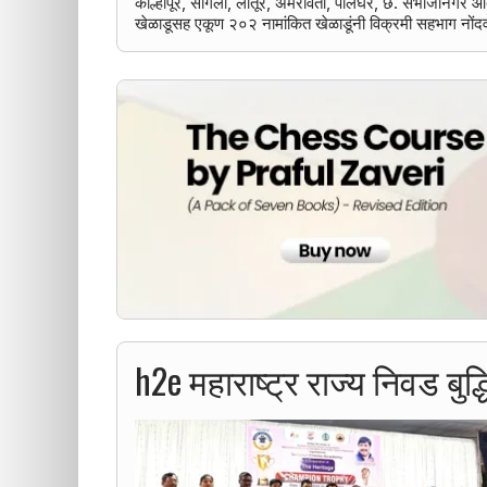
कोल्हापूर, सांगली, लातूर, अमरावती, पालघर, छ. संभाजीनगर आदी 
खेळाडूसह एकूण २०२ नामांकित खेळाडूंनी विक्रमी सहभाग नोंद
h2e महाराष्ट्र राज्य निवड बुद्