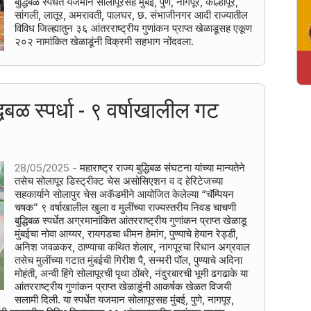
बुद्धिबळ स्पर्धेत यजमान सोलापूरसह मुंबई, पुणे, नागपूर, कोल्हापूर,
सांगली, लातूर, अमरावती, पालघर, छ. संभाजीनगर आदी राज्यातील
विविध जिल्ह्यातुन ३६ आंतरराष्ट्रीय गुणांकन प्राप्त खेळाडूसह एकूण
२०२ नामांकित खेळाडूंनी विक्रमी सहभाग नोंदवला.
धिबळ स्पर्धा - ९ वर्षाखालील गट
28/05/2025 -
महाराष्ट्र राज्य बुद्धिबळ संघटना यांच्या मान्यतेने
तसेच सोलापूर डिस्ट्रीक्ट चेस असोसिएशन व द हेरिटेजच्या
सहकार्याने सोलापुर चेस अकॅडमीने आयोजित केलेल्या “चॅम्पियन
चषक” ९ वर्षाखालील खुला व मुलींच्या राज्यस्तरीय निवड चाचणी
बुद्धिबळ स्पर्धेत अग्रमानांकित आंतरराष्ट्रीय गुणांकन प्राप्त खेळाडू
मुंबईचा नोवा आय्यर, रायगडचा धीमन हेमांग, पुण्याचे हेयान रेड्डी,
अनिश जवळकर, ठाण्याचा कथित शेलार, नागपूरचा रिधान अग्रवाल
तसेच मुलींच्या गटात मुंबईची गिरीश पै, सन्मरी पॉल, पुण्याचे अदिना
मोहंती, अन्वी हिंगे सोलापूरची पृथा ठोंबरे, नंदुरबारची भूमी ढगढाके या
आंतरराष्ट्रीय गुणांकन प्राप्त खेळाडूंनी आकर्षक खेळत विजयी
सलामी दिली. या स्पर्धेत यजमान सोलापूरसह मुंबई, पुणे, नागपूर,